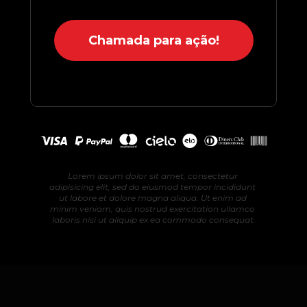
Chamada para ação!
Lorem ipsum dolor sit amet, consectetur 
adipisicing elit, sed do eiusmod tempor incididunt 
ut labore et dolore magna aliqua. Ut enim ad 
minim veniam, quis nostrud exercitation ullamco 
laboris nisi ut aliquip ex ea commodo consequat.